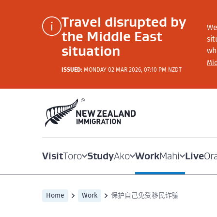
Travel disrupted by
We
the Middle East
si
situation
wh
Mid
ISSUED:
MONDAY 02 MAR 2026, 07:10 PM NZDT
Visit
Study
Work
Live
Toro
Ako
Mahi
Or
Home
Work
保护自己免受移民诈骗