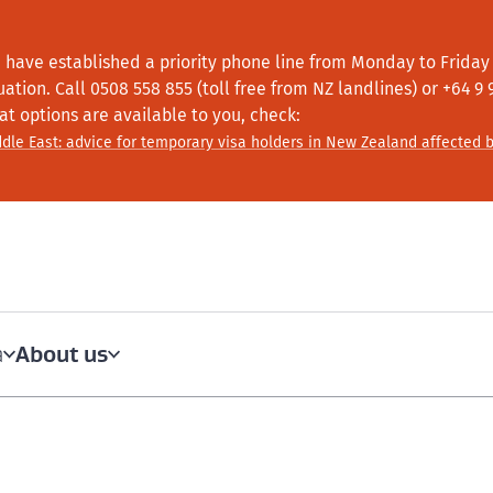
 have established a priority phone line from Monday to Friday f
tuation.
Call
0508 558 855 (toll free from NZ landlines) or +64
9 
at options are available to you, check:
dle East: advice for temporary visa holders in New Zealand affected b
About us
a