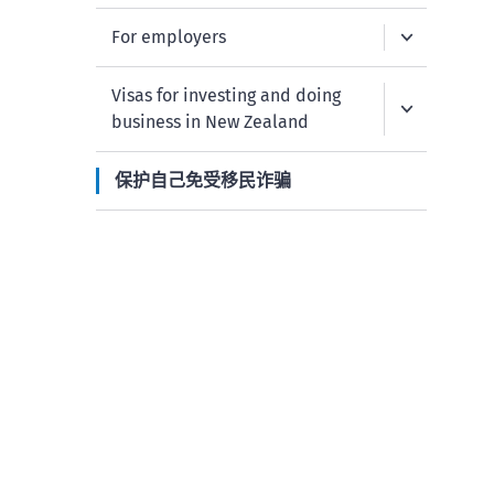
For employers
Visas for investing and doing
business in New Zealand
保护自己免受移民诈骗