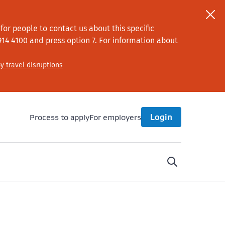
or people to contact us about this specific
914 4100
and press option 7
. For information about
y travel disruptions
Process to apply
For employers
Login