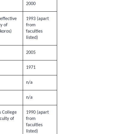
2000
effective
1993 (apart
y of
from
koros)
faculties
listed)
2005
1971
n/a
n/a
s College
1990 (apart
culty of
from
faculties
listed)