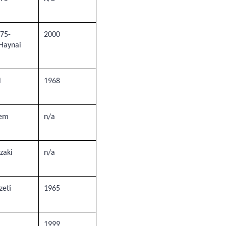
975-
2000
Haynai
i
1968
tem
n/a
zaki
n/a
zeti
1965
1999