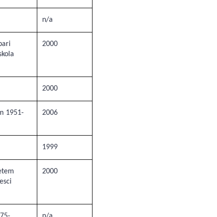
n/a
pari
2000
skola
2000
m 1951-
2006
1999
etem
2000
esci
975-
n/a