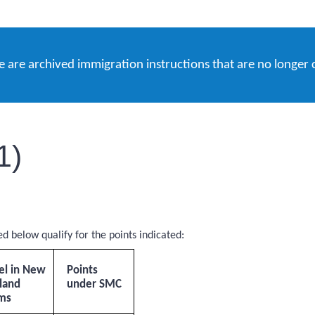
e are archived immigration instructions that are no longer 
1)
ed below qualify for the points indicated:
el in New
Points
land
under SMC
ms