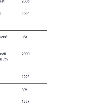
est
2006
i
2004
i
pesti
n/a
ntil
2000
ssuth
1998
n/a
1998