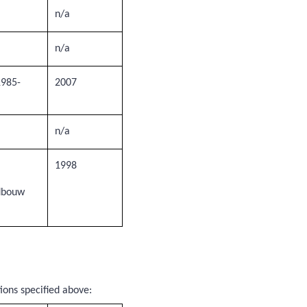
n/a
n/a
1985-
2007
n/a
1998
ndbouw
ons specified above: