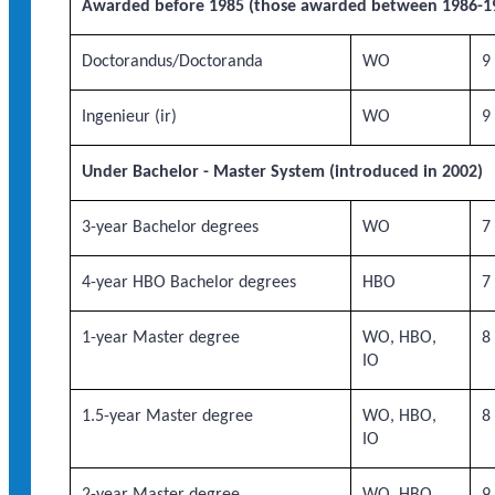
Awarded before 1985 (those awarded between 1986-19
Doctorandus/Doctoranda
WO
9
Ingenieur (ir)
WO
9
Under Bachelor - Master System (introduced in 2002)
3-year Bachelor degrees
WO
7
4-year HBO Bachelor degrees
HBO
7
1-year Master degree
WO, HBO,
8
IO
1.5-year Master degree
WO, HBO,
8
IO
2-year Master degree
WO, HBO,
9