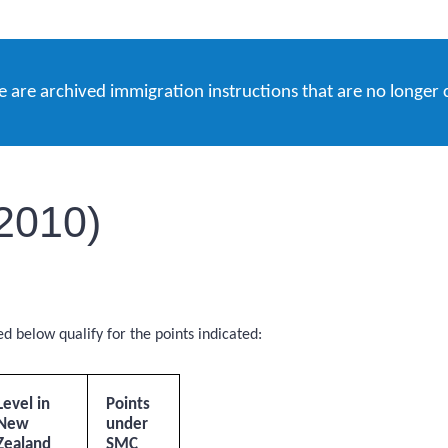
e are archived immigration instructions that are no longer 
2010)
ed below qualify for the points indicated:
Level in
Points
New
under
Zealand
SMC