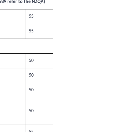
89 refer to the NZQA)
55
55
50
50
50
50
55