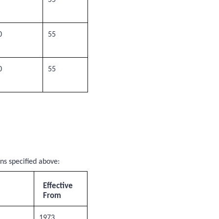
0
55
0
55
ns specified above:
Effective
From
1973