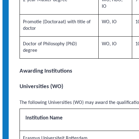
IO
Promotie (Doctoraat) with title of
WO, IO
1
doctor
Doctor of Philosophy (PhD)
WO, IO
1
degree
Awarding Institutions
Universities (WO)
The following Universities (WO) may award the qualificatio
Institution Name
Erasmus Universiteit Rotterdam