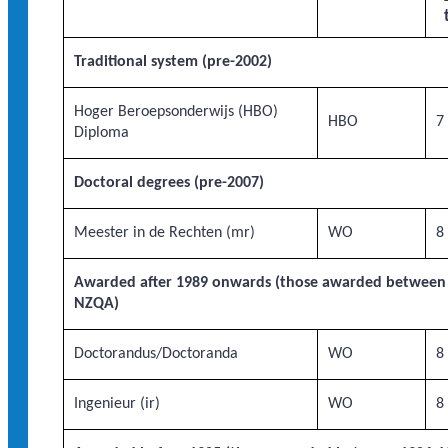
Traditional system (pre-2002)
Hoger Beroepsonderwijs (HBO)
HBO
7
Diploma
Doctoral degrees (pre-2007)
Meester in de Rechten (mr)
WO
8
Awarded after 1989 onwards (those awarded between 1
NZQA)
Doctorandus/Doctoranda
WO
8
Ingenieur (ir)
WO
8